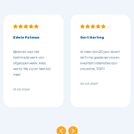
Edwin Putman
Gert Harting
Bedankt voor het
Al meer dan 20 jaar levert
lastminute werk van
de firma goede service en
afgelopen week. Alles
kwaliteit instellaties aan
werkt. We zijn er heel blij
ons adres, TOP!!!
mee!
30-03-2023
13-02-2024