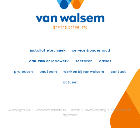
installatietechniek
service & onderhoud
dak-zink en loodwerk
sectoren
advies
projecten
ons team
werken bij van walsem
contact
actueel
© copyright 2026
|
van walsem installateurs
|
sitemap
|
privacyverklaring
|
een website van
stylemaster