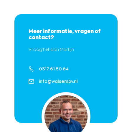
Meer informatie, vragen of
contact?
Vraag het aan Martijn
0317 61 50 84
info@walsembv.nl