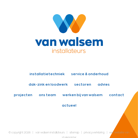
installatietechniek
service & onderhoud
dak-zink en loodwerk
sectoren
advies
projecten
ons team
werken bij van walsem
contact
actueel
© copyright 2026
|
van walsem installateurs
|
sitemap
|
privacyverklaring
|
een website van
stylemaster