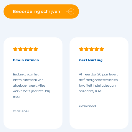
Beoordeling schrijven
Edwin Putman
Gert Harting
Bedankt voor het
Al meer dan 20 jaar levert
lastminute werk van
de firma goede service en
afgelopen week. Alles
kwaliteit instellaties aan
werkt. We zijn er heel blij
ons adres, TOP!!!
mee!
30-03-2023
13-02-2024