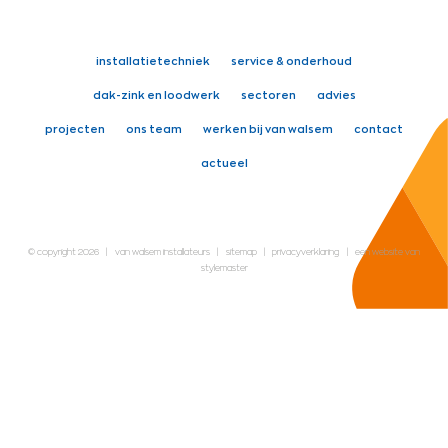
installatietechniek
service & onderhoud
dak-zink en loodwerk
sectoren
advies
projecten
ons team
werken bij van walsem
contact
actueel
© copyright 2026
|
van walsem installateurs
|
sitemap
|
privacyverklaring
|
een website van
stylemaster