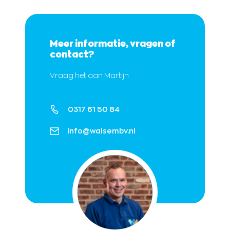
Meer informatie, vragen of
contact?
Vraag het aan Martijn
0317 61 50 84
info@walsembv.nl