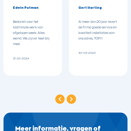
Edwin Putman
Gert Harting
Bedankt voor het
Al meer dan 20 jaar levert
lastminute werk van
de firma goede service en
afgelopen week. Alles
kwaliteit instellaties aan
werkt. We zijn er heel blij
ons adres, TOP!!!
mee!
30-03-2023
13-02-2024
Meer informatie,
vragen of